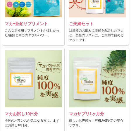
マカ+亜鉛サプリメント
ご夫婦セット
こんな男性用サプリメントがほしかっ
旦那様のお悩みに亜鉛を配合したマカ
た!亜鉛とマカのダブルパワー。
と、奥様のリズムに。ご夫婦で始める
セットです。
マカお試し10日分
マカサプリ1ヶ月分
全体のバランスが気になる方に。まず
嬉しいお声続々！有機JAS認定の安心
はお試し10日分。
サプリ。