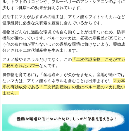
ル、トマトのリコピンや、ブルーベリーのアントシアニンのように
少しずつ健康への効果が解明されています。
妊活中にマカがおすすめの理由は、アミノ酸やフィトケミカルなど
健康維持に必要な栄養素を豊富に含んでいるからです。
植物はどんなに過酷な環境でも自ら動くことが出来ないため、防御
機能が備わっています。ペルーのマカは、昼夜の寒暖差が35℃とい
う他の農作物が育たないほどの過酷な環境に負けないよう、薬効成
分とされる二次代謝産物を生み出します。
アミノ酸やミネラルだけでなく、この
「二次代謝産物」こそがマカ
に秘められたパワー
なんです。
農作物を育てるには「産地適正」が欠かせません。産地が適正では
ないマカは、アミノ酸やミネラルを含むことは出来ますが、
マカ本
来の有効成分である「二次代謝産物」の量はペルー産のマカに敵い
ません。