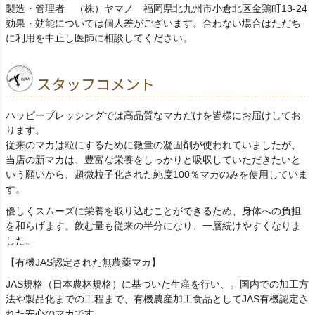
製造・管理者 （株）ヤマノ 福岡県北九州市小倉北区金鶏町13-24
効果・効能については個人差がございます。合わない場合はただち
に利用を中止し医師に相談してください。
スタッフコメント
ハッピーブレッシングでは高品質なマカだけを皆様にお届けしてお
ります。
従来のマカは粒にするために微量の凝固剤が使われていましたが、
当店の新マカは、豊富な栄養をしっかりと吸収していただきたいと
いう願いから、超微粒子化された純度100％マカのみを使用していま
す。
優しくスムーズに栄養を取り込むことができるため、身体への負担
を和らげます。飲む量も従来の半分になり、一層続けやすくなりま
した。
【有機JAS認定された無農薬マカ】
JAS規格（日本農林規格）に基づいた生産を行い、。国内での加工方
法や製品化までの工程まで、有機農産加工食品としてJAS有機認定さ
れた安心のマカです。