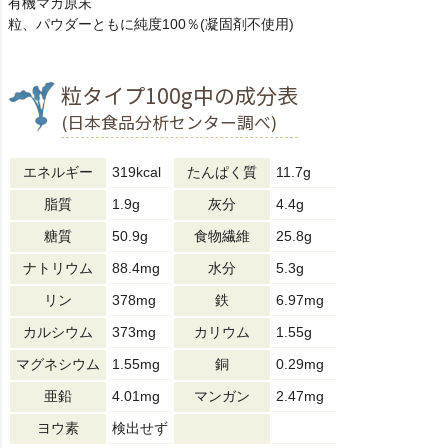
有機マカ原末
粒、パウダーともに純度100％(凝固剤不使用)
粒タイプ100g中の成分表
(日本食品分析センター調べ)
エネルギー
319kcal
たんぱく質
11.7g
脂質
1.9g
灰分
4.4g
糖質
50.9g
食物繊維
25.8g
ナトリウム
88.4mg
水分
5.3g
リン
378mg
鉄
6.97mg
カルシウム
373mg
カリウム
1.55g
マグネシウム
1.55mg
銅
0.29mg
亜鉛
4.01mg
マンガン
2.47mg
ヨウ素
検出せず