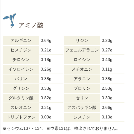
アミノ酸
アルギニン
0.64g
リジン
0.23g
ヒスチジン
0.21g
フェニルアラニン
0.27g
チロシン
0.18g
ロイシン
0.43g
イソロイシン
0.26g
メチオニン
0.11g
バリン
0.38g
アラニン
0.38g
グリシン
0.33g
プロリン
2.53g
グルタミン酸
0.82g
セリン
0.30g
スレオニン
0.31g
アスパラギン酸
0.66g
トリプトファン
0.09g
シスチン
0.10g
※セシウム137・134、ヨウ素131は、検出されておりません。