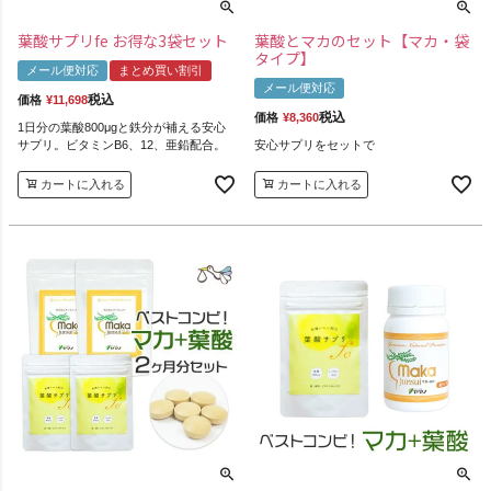
葉酸サプリfe お得な3袋セット
葉酸とマカのセット【マカ・袋
タイプ】
メール便対応
まとめ買い割引
メール便対応
税込
価格
¥
11,698
税込
価格
¥
8,360
1日分の葉酸800μgと鉄分が補える安心
サプリ。ビタミンB6、12、亜鉛配合。
安心サプリをセットで
カートに入れる
カートに入れる