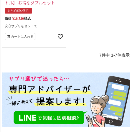
トル】 お得なダブルセット
まとめ買い割引
税込
価格
¥
16,720
安心サプリをセットで
カートに入れる
7
件中
1
-
7
件表示