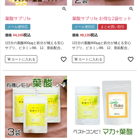
葉酸サプリfe
葉酸サプリfe お得な2袋セット
メール便対応
メール便対応
まとめ買い割引
税込
税込
価格
¥
4,105
価格
¥
8,135
1日分の葉酸800μgと鉄分が補える安心
1日分の葉酸800μgと鉄分が補える安心
サプリ。ビタミンB6、12、亜鉛配合。
サプリ。ビタミンB6、12、亜鉛配合。
カートに入れる
カートに入れる