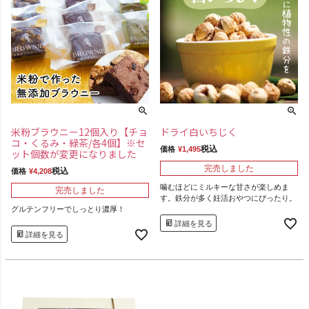
米粉ブラウニー12個入り【チョ
ドライ白いちじく
コ・くるみ・緑茶/各4個】※セ
税込
価格
¥
1,495
ット個数が変更になりました
完売しました
税込
価格
¥
4,208
噛むほどにミルキーな甘さが楽しめま
完売しました
す。鉄分が多く妊活おやつにぴったり。
グルテンフリーでしっとり濃厚！
詳細を見る
詳細を見る