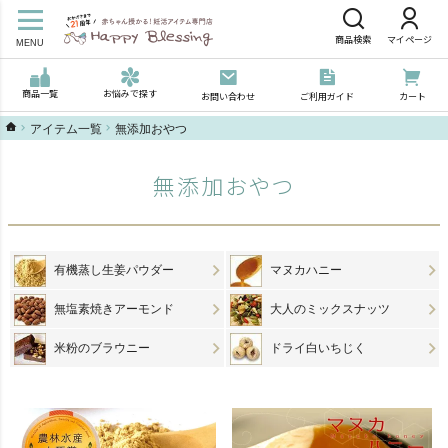
商品検索
マイページ
MENU
商品一覧
お悩みで探す
お問い合わせ
ご利用ガイド
カート
ハッピーブレッシングTOP
アイテム一覧
無添加おやつ
無添加おやつ
有機蒸し生姜パウダー
マヌカハニー
無塩素焼きアーモンド
大人のミックスナッツ
米粉のブラウニー
ドライ白いちじく