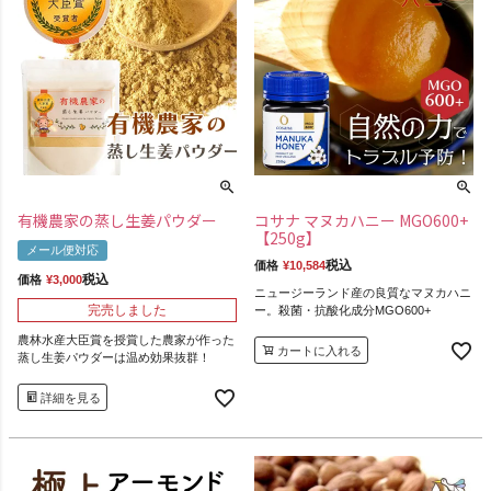
有機農家の蒸し生姜パウダー
コサナ マヌカハニー MGO600+
【250g】
メール便対応
税込
価格
¥
10,584
税込
価格
¥
3,000
ニュージーランド産の良質なマヌカハニ
完売しました
ー。殺菌・抗酸化成分MGO600+
農林水産大臣賞を授賞した農家が作った
カートに入れる
蒸し生姜パウダーは温め効果抜群！
詳細を見る