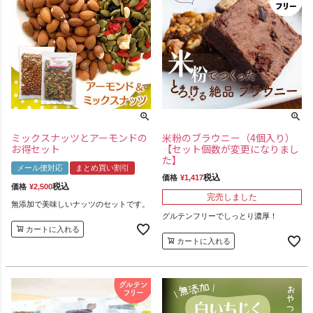
ミックスナッツとアーモンドの
米粉のブラウニー（4個入り）
お得セット
【セット個数が変更になりまし
た】
メール便対応
まとめ買い割引
税込
価格
¥
1,417
税込
価格
¥
2,500
完売しました
無添加で美味しいナッツのセットです。
グルテンフリーでしっとり濃厚！
カートに入れる
カートに入れる