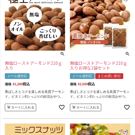
無塩ローストアーモンド210ｇ
無塩ローストアーモンド210ｇ
入り
入りお得な2袋セット
メール便対応
メール便対応
まとめ買い割引
税込
税込
価格
¥
1,280
価格
¥
2,500
香ばしさとコクを楽しめる良質アーモン
香ばしさとコクを楽しめる良質アーモン
ド。ビタミンEたっぷりの妊活おやつ。
ド。ビタミンEたっぷりの妊活おやつ。
カートに入れる
カートに入れる