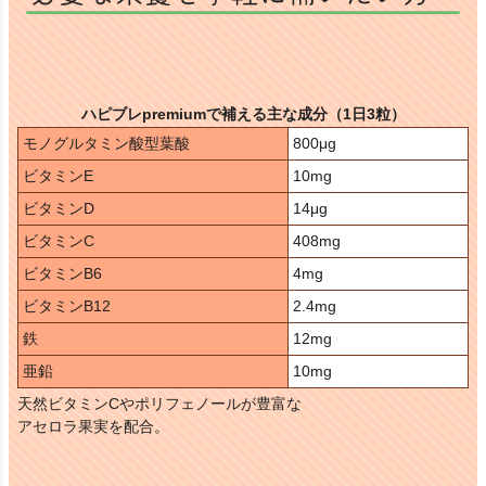
ハピブレpremiumで補える主な成分（1日3粒）
モノグルタミン酸型葉酸
800μg
ビタミンE
10mg
ビタミンD
14μg
ビタミンC
408mg
ビタミンB6
4mg
ビタミンB12
2.4mg
鉄
12mg
亜鉛
10mg
天然ビタミンCやポリフェノールが豊富な
アセロラ果実を配合。