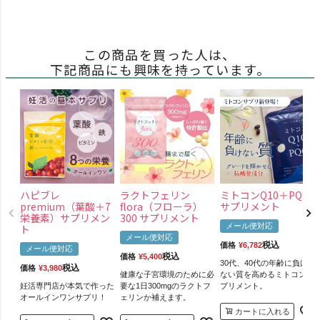
この商品を買った人は、
下記商品にも興味を持っています。
ハピブレ
ラクトフェリン
ミトコンQ10＋PQQ
premium（葉酸＋7
flora（フローラ）
サプリメント
栄養素）サプリメン
300 サプリメント
メール便対応
ト
メール便対応
税込
価格
¥
6,782
メール便対応
税込
価格
¥
5,400
30代、40代の年齢に負け
税込
価格
¥
3,980
健康な子宮環境のために必
ない質を高めるミトコンサ
妊活専門店が本気で作った
要な1日300mgのラクトフ
プリメント。
オールインワンサプリ！
ェリンか補えます。
カートに入れる