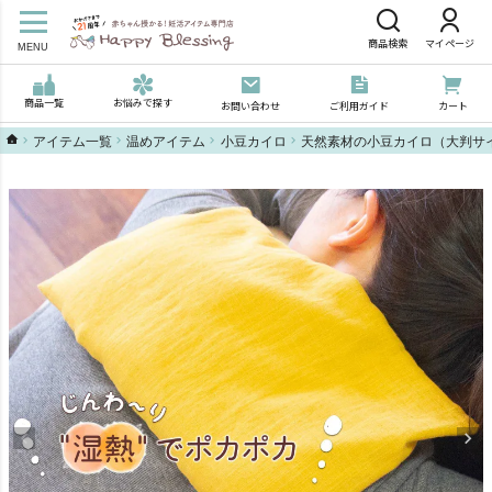
商品検索
マイページ
MENU
商品一覧
お悩みで探す
お問い合わせ
ご利用ガイド
カート
ハッピーブレッシングTOP
アイテム一覧
温めアイテム
小豆カイロ
天然素材の小豆カイロ（大判サ