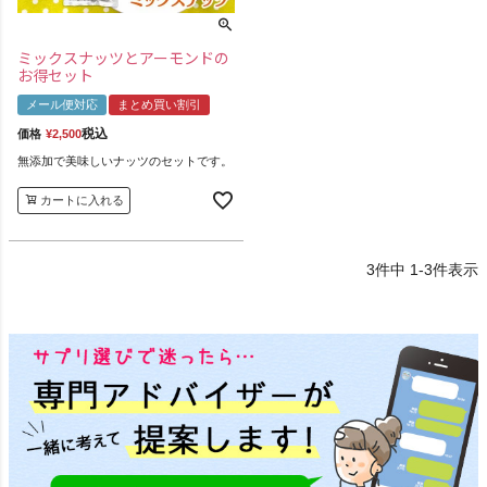
ミックスナッツとアーモンドの
お得セット
メール便対応
まとめ買い割引
税込
価格
¥
2,500
無添加で美味しいナッツのセットです。
カートに入れる
3
件中
1
-
3
件表示