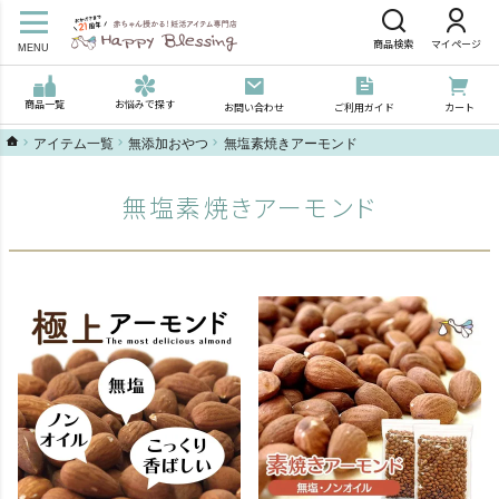
商品検索
マイページ
MENU
商品一覧
お悩みで探す
お問い合わせ
ご利用ガイド
カート
ハッピーブレッシングTOP
アイテム一覧
無添加おやつ
無塩素焼きアーモンド
無塩素焼きアーモンド