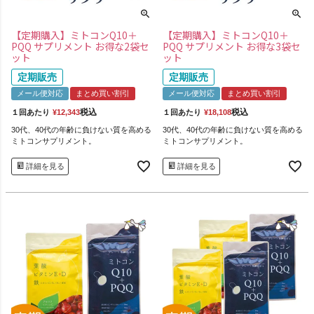
【定期購入】ミトコンQ10＋
【定期購入】ミトコンQ10＋
PQQ サプリメント お得な2袋セ
PQQ サプリメント お得な3袋セ
ット
ット
定期販売
定期販売
メール便対応
まとめ買い割引
メール便対応
まとめ買い割引
税込
税込
１回あたり
¥
12,343
１回あたり
¥
18,108
30代、40代の年齢に負けない質を高める
30代、40代の年齢に負けない質を高める
ミトコンサプリメント。
ミトコンサプリメント。
詳細を見る
詳細を見る