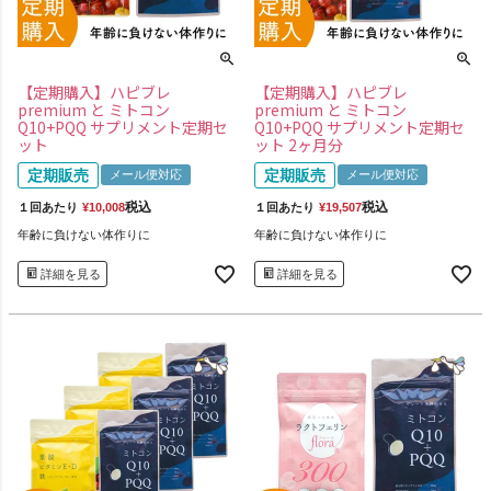
【定期購入】ハピブレ
【定期購入】ハピブレ
premium と ミトコン
premium と ミトコン
Q10+PQQ サプリメント定期セ
Q10+PQQ サプリメント定期セ
ット
ット 2ヶ月分
定期販売
定期販売
メール便対応
メール便対応
税込
税込
１回あたり
¥
10,008
１回あたり
¥
19,507
年齢に負けない体作りに
年齢に負けない体作りに
詳細を見る
詳細を見る