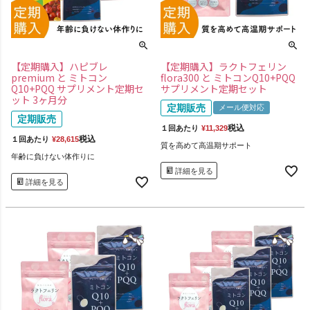
【定期購入】ハピブレ
【定期購入】ラクトフェリン
premium と ミトコン
flora300 と ミトコンQ10+PQQ
Q10+PQQ サプリメント定期セ
サプリメント定期セット
ット 3ヶ月分
定期販売
メール便対応
定期販売
税込
１回あたり
¥
11,329
税込
１回あたり
¥
28,615
質を高めて高温期サポート
年齢に負けない体作りに
詳細を見る
詳細を見る