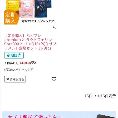
【定期購入】ハピブレ
premium と ラクトフェリン
flora300 と ﾐﾄｺﾝQ10+PQQ サプ
リメント定期セット 3ヶ月分
定期販売
税込
１回あたり
¥
43,033
妊活のスペシャルケア
詳細を見る
15
件中
1
-
15
件表示