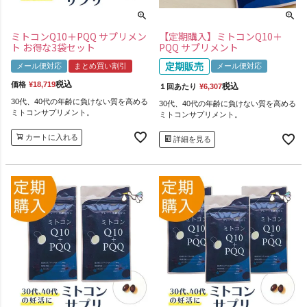
ミトコンQ10＋PQQ サプリメン
【定期購入】ミトコンQ10＋
ト お得な3袋セット
PQQ サプリメント
定期販売
メール便対応
まとめ買い割引
メール便対応
税込
価格
¥
18,719
税込
１回あたり
¥
6,307
30代、40代の年齢に負けない質を高める
30代、40代の年齢に負けない質を高める
ミトコンサプリメント。
ミトコンサプリメント。
カートに入れる
詳細を見る