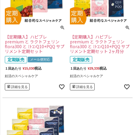
【定期購入】ハピブレ
【定期購入】ハピブレ
premium と ラクトフェリン
premium と ラクトフェリン
flora300 と ﾐﾄｺﾝQ10+PQQ サプ
flora300 と ﾐﾄｺﾝQ10+PQQ サプ
リメント定期セット
リメント定期セット 2ヶ月分
定期販売
定期販売
メール便対応
税込
税込
１回あたり
¥
15,030
１回あたり
¥
29,335
妊活のスペシャルケア
妊活のスペシャルケア
詳細を見る
詳細を見る