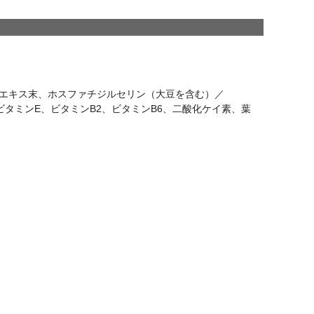
エキス末、ホスファチジルセリン（大豆を含む）／
ビタミンE、ビタミンB2、ビタミンB6、二酸化ケイ素、葉