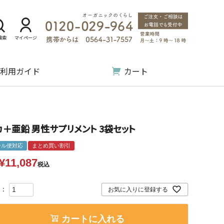
検索
マイページ
利用ガイド
カート
カ＋亜鉛 男性サプリメント 3袋セット
ール便対応
まとめ買い割引
¥
11,087
税込
お気に入りに登録する
カートに入れる