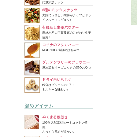
に無添加ナッツ
6種のミックスナッツ
夫婦にうれしい栄養がナッツとドラ
イフルーツにギュッ♪
有機蒸し生姜パウダー
農林水産大臣賞農家のこだわり生姜
使用！
コサナのマヌカハニー
MGO600＋奇跡のはちみつ
グルテンフリーのブラウニー
無添加＆オーガニックの安心おやつ
ドライ白いちじく
鉄分はプルーンの3倍！
ミルキーな味わい♪
温めアイテム
ぬくまる腹巻き
100％天然素材ヒートコットン使
用。
ふっくら厚めが温かい。