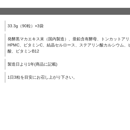
33.3g（90粒）×3袋
発酵黒マカエキス末（国内製造）、亜鉛含有酵母、トンカットアリ
HPMC、ビタミンC、結晶セルロース、ステアリン酸カルシウム、
酸、ビタミンB12
製造日より1年(商品に記載)
1日3粒を目安にお召し上がり下さい。