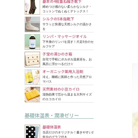
基本の4枚重ね履き靴下
締めつけ感のない柔らかなシルク・
コットンでぬくぬくデトックス！
シルクの5本指靴下
サラッと快適な天然シルクの温かさ
を
リンパ・マッサージオイル
下半身のリンパを流す！片足5分のセ
ルフケア
子宝の湯ひのき箱
自宅で手軽にポカポカ温泉浴を。お
風呂に浮かべるだけ☆
オーガニック薬用入浴剤
冷え、睡眠に医師と作った天然アロ
マバス
天然素材の小豆カイロ
湿熱効果で芯から温まる大判サイズ
のエコカイロ
基礎体温表・潤滑ゼリー
基礎体温表
当店だけのオリジナル！書きやすい2
年分のグラフ付き