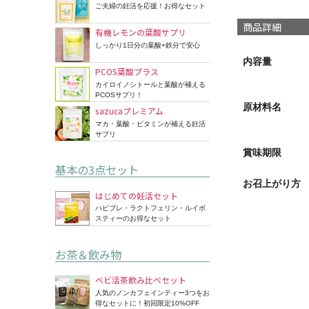
ご夫婦の妊活を応援！お得なセット
商品詳細
有機レモンの葉酸サプリ
しっかり1日分の葉酸+鉄分で安心
内容量
PCOS葉酸プラス
カイロイノシトールと葉酸が補える
PCOSサプリ！
原材料名
sazucaプレミアム
マカ・葉酸・ビタミンが補える妊活
サプリ
賞味期限
基本の3点セット
お召上がり方
はじめての妊活セット
ハピブレ・ラクトフェリン・ルイボ
スティーのお得なセット
お茶＆飲み物
ベビ活茶飲み比べセット
人気のノンカフェインティー3つをお
得なセットに！初回限定10%OFF