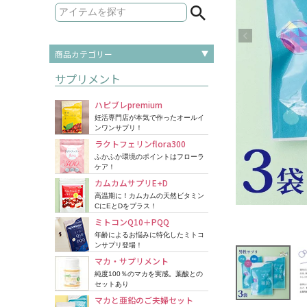
商品カテゴリー
サプリメント
ハピブレpremium
妊活専門店が本気で作ったオールイ
ンワンサプリ！
ラクトフェリンflora300
ふかふか環境のポイントはフローラ
ケア！
カムカムサプリE+D
高温期に！カムカムの天然ビタミン
CにEとDをプラス！
ミトコンQ10＋PQQ
年齢によるお悩みに特化したミトコ
ンサプリ登場！
マカ・サプリメント
純度100％のマカを実感。葉酸との
セットあり
マカと亜鉛のご夫婦セット