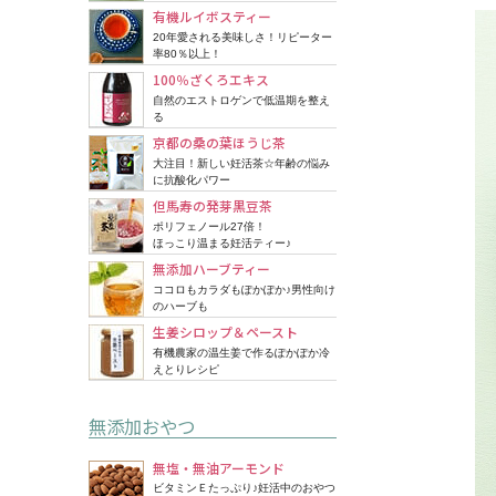
有機ルイボスティー
20年愛される美味しさ！リピーター
率80％以上！
100％ざくろエキス
自然のエストロゲンで低温期を整え
る
京都の桑の葉ほうじ茶
大注目！新しい妊活茶☆年齢の悩み
に抗酸化パワー
但馬寿の発芽黒豆茶
ポリフェノール27倍！
ほっこり温まる妊活ティー♪
無添加ハーブティー
ココロもカラダもぽかぽか♪男性向け
のハーブも
生姜シロップ＆ペースト
有機農家の温生姜で作るぽかぽか冷
えとりレシピ
無添加おやつ
無塩・無油アーモンド
ビタミンＥたっぷり♪妊活中のおやつ