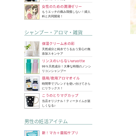
女性のための潤滑ゼリー
もうエッチの痛み我慢しない！婦人
科と共同開発！
シャンプー・アロマ・雑貨
保湿クリーム水の彩
天然成分と純水でうるおう安心の無
添加スキンケア
リンスのいらないuruotte
99％天然成分！大事な時期のノンシ
リコンシャンプー
昼用/夜用アロマオイル
時間帯でブレンドを使い分けてさら
にリラックス！
こうのとりマグカップ
当店オリジナル！ティータイムが楽
しくなる♪
男性の妊活アイテム
新！マカ＋亜鉛サプリ